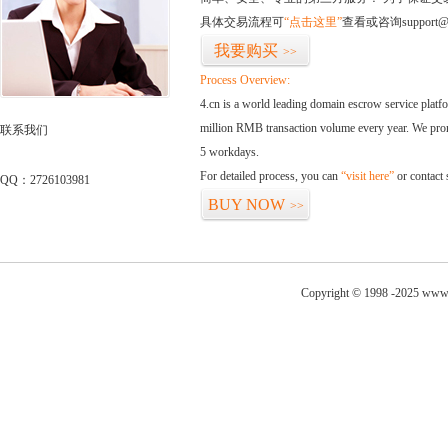
具体交易流程可
“点击这里”
查看或咨询support@
我要购买
>>
Process Overview:
4.cn is a world leading domain escrow service plat
million RMB transaction volume every year. We promi
联系我们
5 workdays.
For detailed process, you can
“visit here”
or contact
QQ：2726103981
BUY NOW
>>
Copyright © 1998 -2025 www.