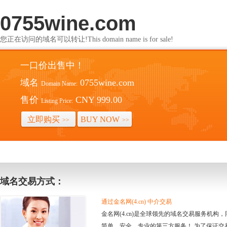
0755wine.com
您正在访问的域名可以转让!This domain name is for sale!
一口价出售中！
域名
0755wine.com
Domain Name:
售价
CNY 999.00
Listing Price:
立即购买
BUY NOW
>>
>>
域名交易方式：
通过金名网(4.cn) 中介交易
金名网(4.cn)是全球领先的域名交易服务机
简单、安全、专业的第三方服务！ 为了保证交